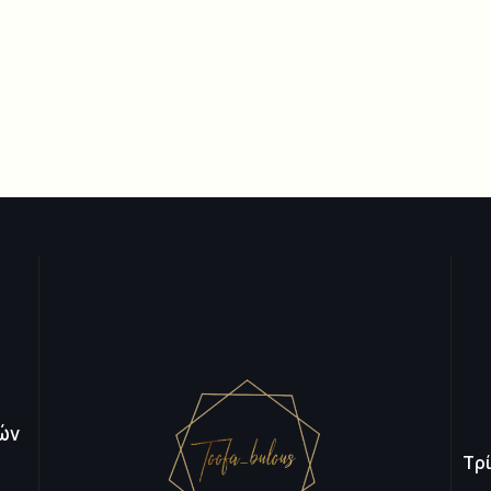
ών
Τρ