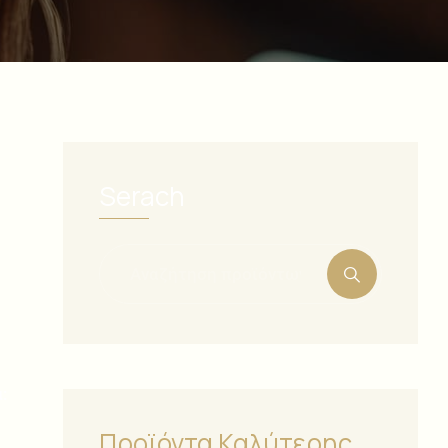
Serach
:
Προϊόντα Καλύτερης