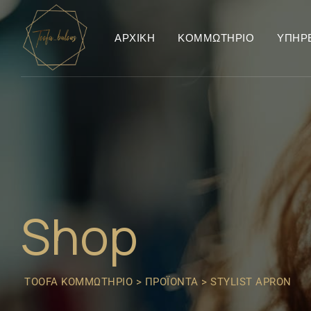
ΑΡΧΙΚΉ
ΚΟΜΜΩΤΉΡΙΟ
ΥΠΗΡ
Shop
TOOFA ΚΟΜΜΩΤΉΡΙΟ
>
ΠΡΟΪΌΝΤΑ
>
STYLIST APRON