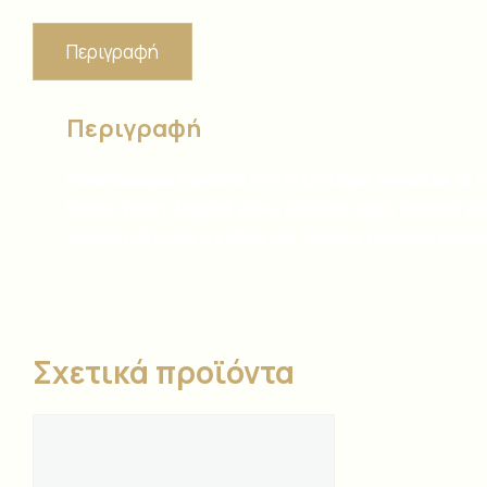
Περιγραφή
Περιγραφή
Pellentesque habitant morbi tristique senectus et
tortor quam, feugiat vitae, ultricies eget, tempor 
Aenean ultricies mi vitae est. Mauris placerat eleife
Σχετικά προϊόντα