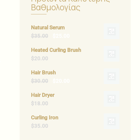
Βαθμολογίας
Natural Serum
$
35.00
$
25.00
Heated Curling Brush
$
20.00
.
Hair Brush
$
30.00
$
20.00
Hair Dryer
$
18.00
Curling Iron
$
35.00