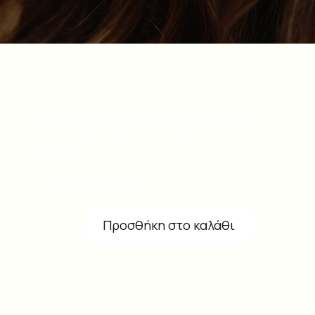
Stylist Apron
$
30.00
It is simple product.
Προσθήκη στο καλάθι
Κωδικός προϊόντος:
salon-stylist-cloth
Κατηγορία
Stylist Tool