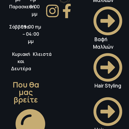
Μαλλιών
Παρασκευή
8:00
μμ
Σάββατο
09:00 πμ
– 04:00
Βαφή
μμ
Μαλλιών
Κυριακή
Κλειστά
και
Δευτέρα
Που θα
Hair Styling
μας
βρείτε