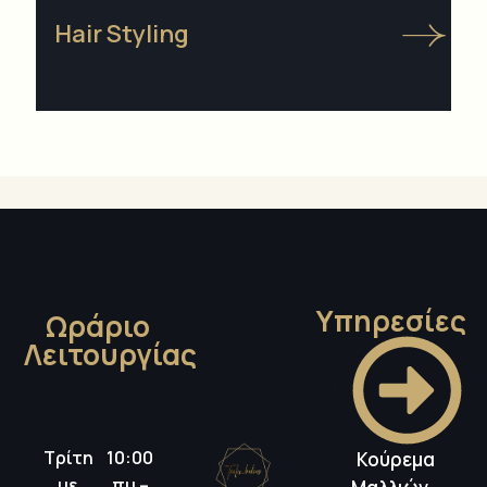
Hair Styling
Υπηρεσίες
Ωράριο
Λειτουργίας
Τρίτη
10:00
Κούρεμα
με
πμ –