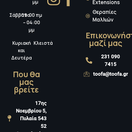
μμ
Extensions
Θεραπίες
Σάββατο
09:00 πμ
Μαλλιών
– 04:00
μμ
Επικονωνήσ
μαζί μας
Κυριακή
Κλειστά
και
231 090
Δευτέρα
7415
Που θα
toofa@toofa.gr
μας
βρείτε
17ης
Νοεμβρίου 5,
Πυλαία 543
52